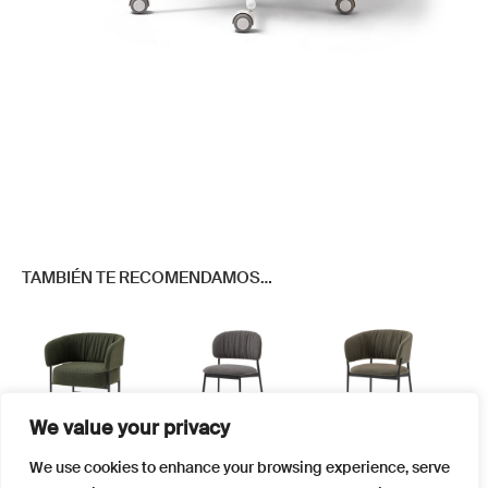
TAMBIÉN TE RECOMENDAMOS…
We value your privacy
Este
Este
Este
We use cookies to enhance your browsing experience, serve
producto
producto
producto