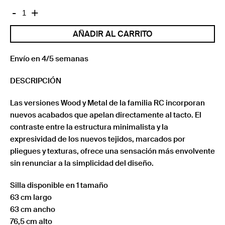
RC
-
+
METAL
AÑADIR AL CARRITO
SOFT
SILLA
CON
Envío en 4/5 semanas
BRAZOS
DESCRIPCIÓN
CON
RUEDAS
Las versiones Wood y Metal de la familia RC incorporan
cantidad
nuevos acabados que apelan directamente al tacto. El
contraste entre la estructura minimalista y la
expresividad de los nuevos tejidos, marcados por
pliegues y texturas, ofrece una sensación más envolvente
sin renunciar a la simplicidad del diseño.
Silla disponible en 1 tamaño
63 cm largo
63 cm ancho
76,5 cm alto