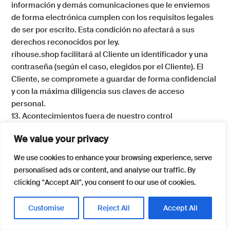
información y demás comunicaciones que le enviemos
de forma electrónica cumplen con los requisitos legales
de ser por escrito. Esta condición no afectará a sus
derechos reconocidos por ley.
rihouse.shop
facilitará al Cliente un identificador y una
contraseña (según el caso, elegidos por el Cliente). El
Cliente, se compromete a guardar de forma confidencial
y con la máxima diligencia sus claves de acceso
personal.
13. Acontecimientos fuera de nuestro control
No seremos responsables por ningún incumplimiento o
We value your privacy
retraso en el cumplimiento de alguna de las obligaciones
que asumamos al amparo de un Contrato, cuya causa se
We use cookies to enhance your browsing experience, serve
deba a acontecimientos que están fuera de nuestro
personalised ads or content, and analyse our traffic. By
control razonable («Causa de Fuerza Mayor»).
clicking "Accept All", you consent to our use of cookies.
Las «Causas de Fuerza Mayor» incluirán cualquier acto,
acontecimiento, falta de ejercicio, omisión o accidente
Customise
Reject All
Accept All
que esté fuera de nuestro control razonable e incluirán
en especial (sin limitación) lo siguiente: