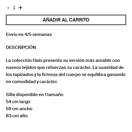
SILLA
-
+
HALO
AÑADIR AL CARRITO
CON
ASA
TAPIZADO
Envío en 4/5 semanas
LISO
DESCRIPCIÓN
cantidad
La colección Halo presenta su versión más amable con
nuevos tejidos que refuerzan su carácter. La suavidad de
los tapizados y la firmeza del cuerpo se equilibra ganando
en comodidad y carácter.
Silla disponible en 1 tamaño
54 cm largo
59 cm ancho
83 cm alto