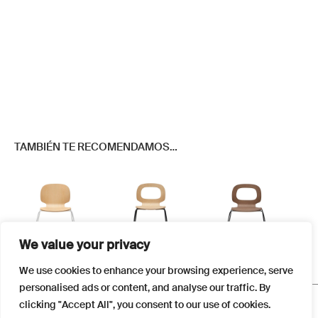
TAMBIÉN TE RECOMENDAMOS…
We value your privacy
Este
Este
Este
We use cookies to enhance your browsing experience, serve
producto
producto
producto
personalised ads or content, and analyse our traffic. By
tiene
tiene
tiene
FAQS
clicking "Accept All", you consent to our use of cookies.
múltiples
múltiples
múltiples