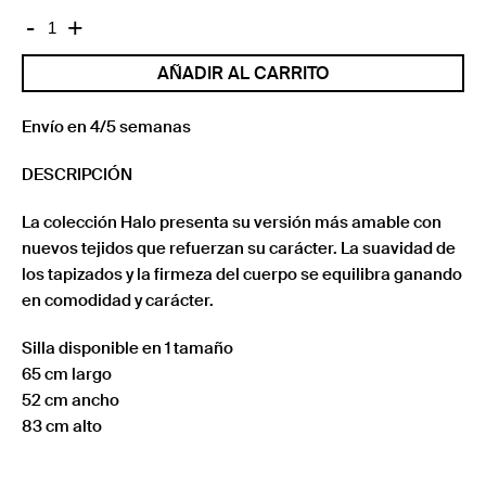
SILLA
-
+
HALO
AÑADIR AL CARRITO
PATÍN
TAPIZADO
LISO
Envío en 4/5 semanas
cantidad
DESCRIPCIÓN
La colección Halo presenta su versión más amable con
nuevos tejidos que refuerzan su carácter. La suavidad de
los tapizados y la firmeza del cuerpo se equilibra ganando
en comodidad y carácter.
Silla disponible en 1 tamaño
65 cm largo
52 cm ancho
83 cm alto