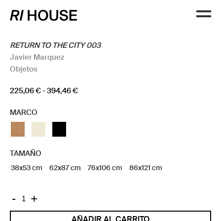
RETURN TO THE CITY 003
Javier Marquez
Objetos
Rango
225,06
€
-
394,46
€
de
MARCO
precios:
desde
225,06 €
hasta
TAMAÑO
394,46 €
38x53 cm
62x87 cm
76x106 cm
86x121 cm
RETURN
-
+
TO
AÑADIR AL CARRITO
THE