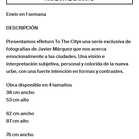
CITY
003
Envío en 1 semana
cantidad
DESCRIPCIÓN
Presentamos «Return To The City» una serie exclusiva de
fotografías de Javier Márquez que nos acerca
emocionalmente a las ciudades. Una visión e
interpretación subjetiva, personal y colorida de la nueva
urbe, con una fuerte intención en formas y contrastes.
Obra disponible en 4 tamaños
38 cm ancho
53 cm alto
62 cm ancho
87 cm alto
76 cm ancho