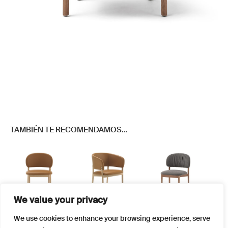
TAMBIÉN TE RECOMENDAMOS…
We value your privacy
Este
Este
Este
We use cookies to enhance your browsing experience, serve
producto
producto
producto