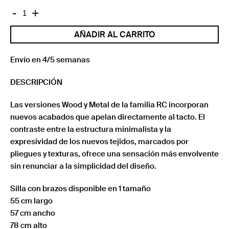
RC
-
+
WOOD
AÑADIR AL CARRITO
SOFT
SILLA
CON
Envío en 4/5 semanas
BRAZOS
DESCRIPCIÓN
cantidad
Las versiones Wood y Metal de la familia RC incorporan
nuevos acabados que apelan directamente al tacto. El
contraste entre la estructura minimalista y la
expresividad de los nuevos tejidos, marcados por
pliegues y texturas, ofrece una sensación más envolvente
sin renunciar a la simplicidad del diseño.
Silla con brazos disponible en 1 tamaño
55 cm largo
57 cm ancho
78 cm alto