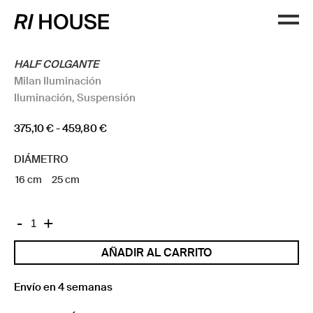
HALF COLGANTE
Milan Iluminación
Iluminación
,
Suspensión
Rango
375,10
€
-
459,80
€
de
DIÁMETRO
precios:
desde
16 cm
25 cm
375,10 €
hasta
HALF
-
+
459,80 €
COLGANTE
AÑADIR AL CARRITO
cantidad
Envío en 4 semanas