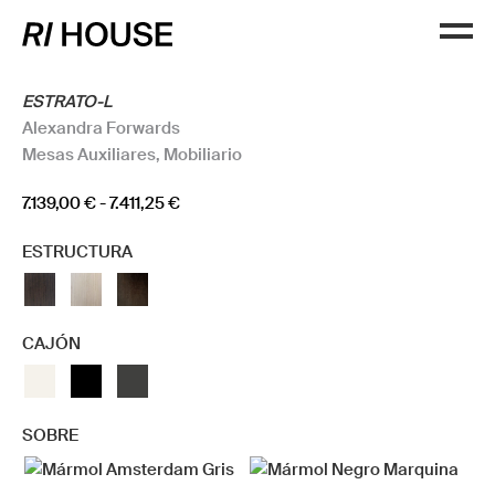
ESTRATO-L
Alexandra Forwards
Mesas Auxiliares
,
Mobiliario
Rango
7.139,00
€
-
7.411,25
€
de
ESTRUCTURA
precios:
desde
7.139,00 €
hasta
CAJÓN
7.411,25 €
SOBRE