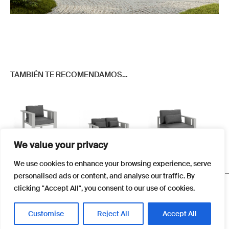
TAMBIÉN TE RECOMENDAMOS…
We value your privacy
Este
Este
Este
We use cookies to enhance your browsing experience, serve
producto
producto
producto
personalised ads or content, and analyse our traffic. By
tiene
tiene
tiene
FAQS
clicking "Accept All", you consent to our use of cookies.
múltiples
múltiples
múltiples
Newsletter
variantes.
variantes.
variantes.
Términos y Condiciones
Customise
Reject All
Accept All
Las
Las
Las
Política de Cookies