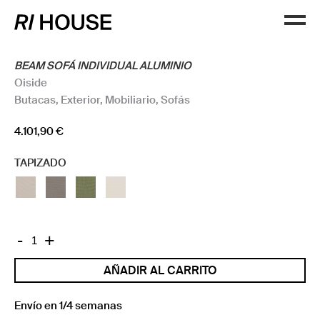
BEAM SOFÁ INDIVIDUAL ALUMINIO
Oiside
Butacas
,
Exterior
,
Mobiliario
,
Sofás
4.101,90
€
TAPIZADO
BEAM
-
+
SOFÁ
AÑADIR AL CARRITO
INDIVIDUAL
ALUMINIO
cantidad
Envío en 1/4 semanas