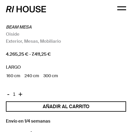
BEAM MESA
Oiside
Exterior
,
Mesas
,
Mobiliario
Rango
4.265,25
€
-
7.411,25
€
de
LARGO
precios:
desde
160 cm
240 cm
300 cm
4.265,25 €
hasta
BEAM
-
+
7.411,25 €
MESA
AÑADIR AL CARRITO
cantidad
Envío en 1/4 semanas