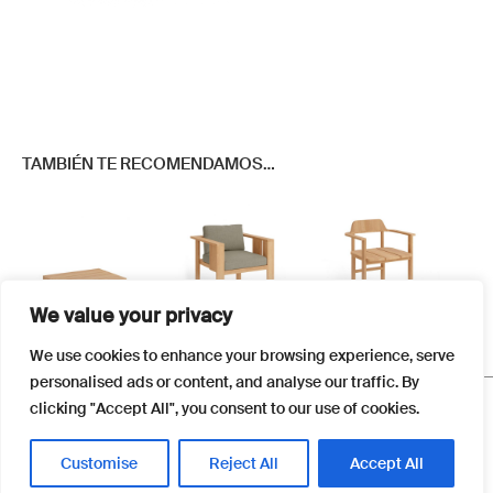
TAMBIÉN TE RECOMENDAMOS…
We value your privacy
Este
We use cookies to enhance your browsing experience, serve
producto
personalised ads or content, and analyse our traffic. By
tiene
FAQS
clicking "Accept All", you consent to our use of cookies.
múltiples
Newsletter
variantes.
Términos y Condiciones
Customise
Reject All
Accept All
Las
Política de Cookies