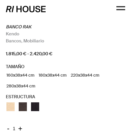
BANCO RAK
Kendo
Bancos
,
Mobiliario
Rango
1.815,00
€
-
2.420,00
€
de
TAMAÑO
precios:
desde
160x38x44 cm
180x38x44 cm
220x38x44 cm
1.815,00 €
280x38x44 cm
hasta
2.420,00 €
ESTRUCTURA
BANCO
-
+